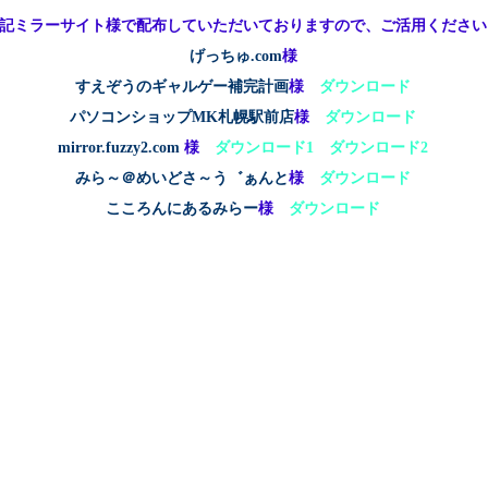
記ミラーサイト様で配布していただいておりますので、ご活用ください
げっちゅ.com
様
すえぞうのギャルゲー補完計画
様
ダウンロード
パソコンショップMK札幌駅前店
様
ダウンロード
mirror.fuzzy2.com
様
ダウンロード1
ダウンロード2
みら～＠めいどさ～う゛ぁんと
様
ダウンロード
こころんにあるみらー
様
ダウンロード