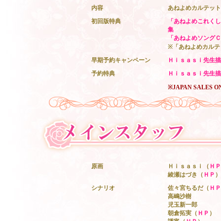
内容
あねよめカルテット
初回版特典
「あねよめこれくし
集
「あねよめソングＣ
※「あねよめカルテ
早期予約キャンペーン
Ｈｉｓａｓｉ先生描
予約特典
Ｈｉｓａｓｉ先生描
※JAPAN SALES O
原画
Ｈｉｓａｓｉ（
ＨＰ
綾瀬はづき（
ＨＰ
）
シナリオ
佐々宮ちるだ（
ＨＰ
高嶋沙樹
児玉新一郎
朝倉拓実（
ＨＰ
）