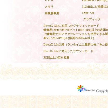
ＣＰＵ
Pentium4 1.4GHz以
メモリ
512MB以上(推奨10
1280×720
画像解像度
グラフィック
DirectX 9.0cに対応したグラフィックカード
解像度1280x720で16ビット(HI-Color)以上の
上解像度で3Dアクセラレーションを使用できる製
要VRAM128MByte(推奨256MByte以上)
DirectX 9.0c以降（ランタイムは最新のモノを
DirectX 9.0cに対応したサウンドカード
5GB以上の空き容量
Copyrig