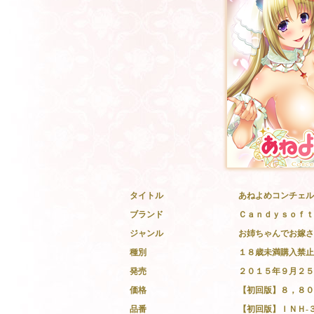
タイトル
あねよめコンチェル
ブランド
Ｃａｎｄｙｓｏｆｔ
ジャンル
お姉ちゃんでお嫁さ
種別
１８歳未満購入禁止
発売
２０１５年９月２５
価格
【初回版】８，８０
品番
【初回版】ＩＮＨ-