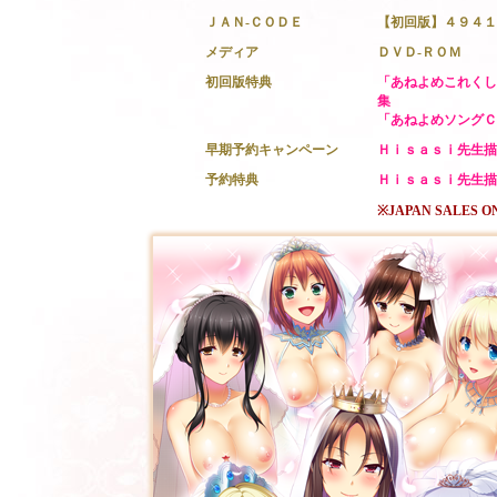
ＪＡＮ-ＣＯＤＥ
【初回版】４９４１
メディア
ＤＶＤ-ＲＯＭ
初回版特典
「あねよめこれくし
集
「あねよめソングＣ
早期予約キャンペーン
Ｈｉｓａｓｉ先生描
予約特典
Ｈｉｓａｓｉ先生描
※JAPAN SALES O