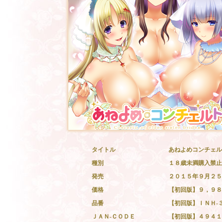
タイトル
あねよめコンチェルト ～
種別
１８歳未満購入禁止
発売
２０１５年９月２５
価格
【初回版】９，９８
品番
【初回版】ＩＮＨ-
ＪＡＮ-ＣＯＤＥ
【初回版】４９４１