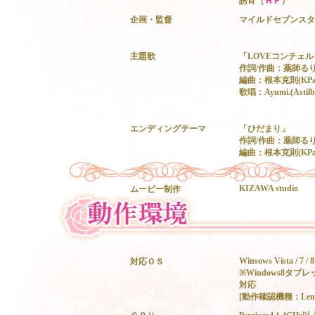
誘宵（
ＨＰ
）
企画・監督
マイルドセブンスタ
主題歌
「LOVEコンチェ
作詞/作曲：薬師る
編曲：根本克則(KPar
歌唱：Ayumi.(Astil
エンディングテーマ
「ひだまり」
作詞/作曲：薬師る
編曲：根本克則(KPar
KIZAWA studio
ムービー制作
Winsows Vista / 7 / 8 
対応ＯＳ
※Windows8タブ
対応
[動作確認機種：Lenovo